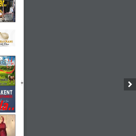
 
üm 
lamaz.