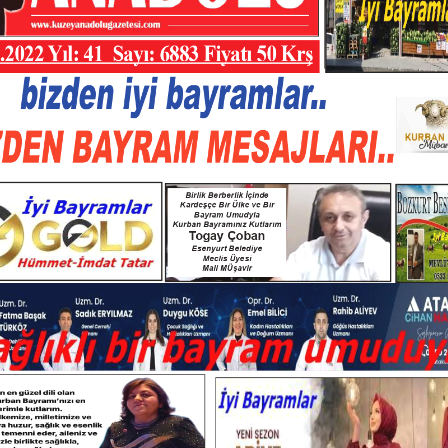
Matbuat hiçbir
sebeple tahakk
ve nüfuza tabi tutu
.2022 Yıl: 41  Sayı: 6883 Fiyatı 50 Krş
Atatürk
bizden iyi bayramlar..
ZDEN BAYRAM MESAJLARI..
Birlik Berberlik İçinde
Kardeşçe Bir Ülke ve Bir
Bayram Umudyla
Kurban Bayramınız Kutlarım
Togay Çoban
Esenyurt Belediye 
Meclis Üyesi 
Mali MÜşavir