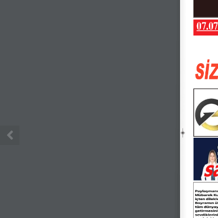
07.07
Sİ