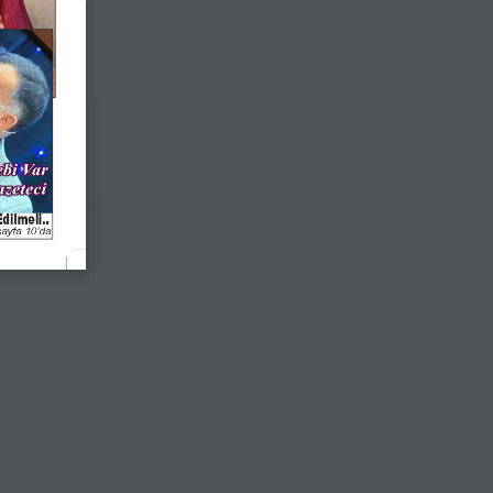
dilmeli..
ayfa 10’da