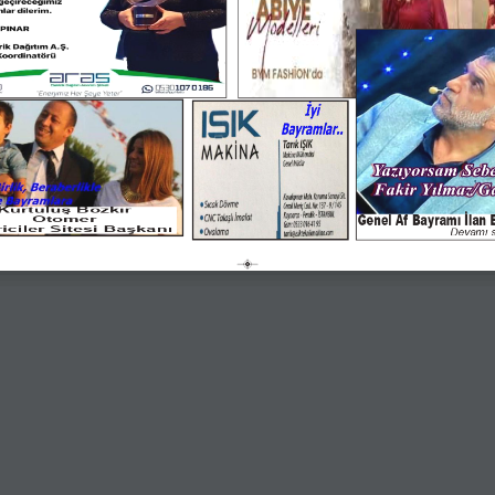
Kurtuluş Bozkır 
Genel Af Bayramı İlan E
Otomer 
iciler Sitesi Başkanı 
Devamı s