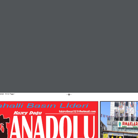
2022  15:12  Page 1
halli Basın Lİderi