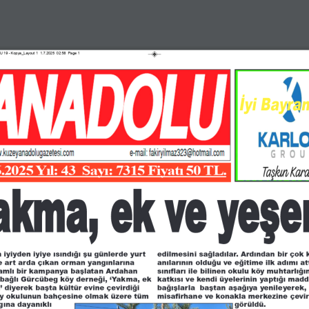
 - Kopya_Layout 1  1.7.2025  02:58  Page 1
Rİ KUZEY DOĞU ANADOLU, 
ANBUL, GÖLE, HOÇVAN GAZE
İyi Bayram
.2025 Yıl: 43  Sayı: 7315 Fiyatı 50 TL.
a
k
m
a
,
e
k
v
e
y
e
ş
e
ETESİ 01 TEMMUZ 2025
Sİ 02 TEMMUZ 2025
→
 iyiyden iyiye ısındığı şu günlerde yurt
edilmesini sağladılar. Ardından bir çok
e art arda çıkan orman yangınlarına
anılarının olduğu ve eğitime ilk adımı at
lamlı bir kampanya başlatan Ardahan
sınıfları ile bilinen okulu köy muhtarlığı
bağlı Gürcübeg köy derneği, ‘Yakma, ek
katkısı ve kendi üyelerinin yaptığı madd
NADOLU, SON VİLAYET, POSOF, HANAK/DAMAL
’ diyerek başta kültür evine çevirdiği
bağışlarla  baştan aşağıya yenileyerek,
öy okulunun bahçesine olmak üzere tüm
misafirhane ve konakla merkezine çevir
gına dayanıklı
görüldü.