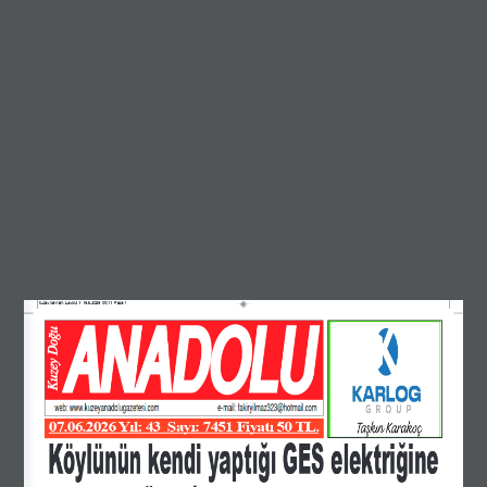
kuzey bayram_Layout 1  16.6.2026  00:11  Page 1
07.06.2026 Yıl: 43  Sayı: 7451 Fiyatı 50 TL.
Köylünün kendi yaptığı GES elektriğine