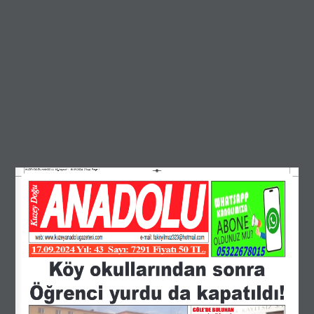
KUZEYDOĞU ANADOLU 18_Layout 1  18.09.2024  23:44  Page 1
17.09.2024 Yıl: 43  Sayı: 7291 Fiyatı 50 TL.
Köy okullarından sonra 
Öğrenci yurdu da kapatıldı!