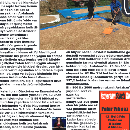
ni biçip, topladıklarından
ı hesapta kazançlarının
larından kat kat az
an yakınan Ardahanlı
 onca emek verdikleri
onu bittiğinde 'elde var
sabıyla karşılaşmanın
ü yaşadıklarını belirtil-
çiye verilen desteklerin
ense arttırılması
ne dikkat çektiler.
dahan'ın Göle ilçesine
altlı (Vargnisi) köyünde
kültürüyle yoğrulmuş
en büyük nedeni devletin kendilerine ge
 hayatlarını ideme ettiği Alevi ilçesi
desteği vermesini sebep göstermektele
ylerinde kış gelmeden yoğun bir tempo
484 Bin 200 hektarlık alanı bulunan Ard
an çitçilerin gazetemize verdiği bilgide
genelinde tarıma elverişli alanın 84 Bin
ı çiftçiler zaten tarıma uygun olmayan
hektar olduğu Ardahan'da  79 Bin 900 h
tları nedeniyle bitkisel üretim, yem bitk-
alan ise otun elde edildiği çayırlardan
icinde verim açısından son derece düşük
oluşmakta. 82 Bin 314 hektarlık alanın 
mın  ot, arpa ve buğday biçiminin öte-
elverişli olmadığı Ardahan'da geriye kal
meyen Ardahan'da hasat dönemini
957,2 hektarlık alan ise orman ve fidanl
ftçiler ektikleri, biçip, öğüttükleri ürün-
kullanılmakta.
yaptıkları masrafa değmediğinden
Bin 800 ila 2000 metre rakımlı Ardahan
r.
yaşanan sert ve
lkeleri olan Gürcistan ve Ermenistan'a
Yazıyorsam 
Sebebi 
Var
uzun kış
n ve Bin 800 rakım yükseklikte bulunan
şartlarından
arım işletmelerinin % 95 ‘i bitkisel ve
dolaysıyla 365 günü
l üretim yaparken sadece bitkisel üre-
olan bir yılda ancak
n işletmeler % 4'tür. Hayvansal üretim
Fakir Yılmaz
123 gününde tarım
letmeler ise % 1 olan Ardahan'da tarım
yapabildiklerini be-
de yer alan işletmelerin tamamına
lirtiklerken bu
çük ölçekli, kapalı ekonomi tipi,
1
2
E
y
l
ü
l
’
d
e
kadar kısa sürede
el üretimde bulunan aile
B
a
b
a
m
ı
ellerine geçenin gi-
ri olduğunu belirten Ardahanlı
B
i
z
d
e
n
denden kat kat az
r Atadan, Deden kalma yöntem-
A
l
d
ı
l
a
r
.
.
olduğundan
ıkları tarımın tat
S
a
y
f
a
7
’
d
e