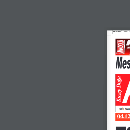
KUZEYDOĞU ANADOLU 19
Mesa
04.12
T