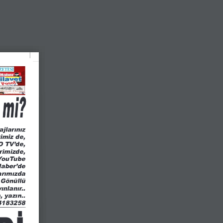
m mi?
ajlarınız
imiz de,
 TV’de,
rimizde,
YouTube 
aber’de
arımızda
 Gönüllü
ınlanır..
, yazın..
4183258
Dİ