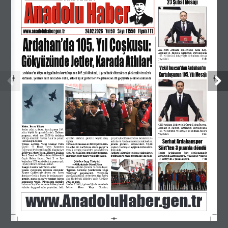
Anadolu Haber
Anadolu Haber
23 Şubat Mesajı 
MORE POSTS
www.anadoluhaber.gen.tr
24.02.2026    Yıl:59    Sayı: 11550    Fiyatı 7 TL
Ardahan’da 105. Yıl Coşkusu: 
BÖLGENİN İLK E-GAZETELERİ KUZEY DOĞU
AK   Parti   Ardahan   Milletvekili   Kaan   Koç,
ANADOLU, SON VİLAYET, POSOF,
Gökyüzünde Jetler, Karada Atlılar!
Ardahan’ın   düşman   işgalinden   kurtuluşunun
105. yıl dönümü dolayısıyla bir kutlama mesajı
yayımladı.
8’de
HANAK/DAMAL, ÇILDIR, İSTANBUL, GÖLE,
Vekil İncesu'dan Ardahan'ın
Ardahan’ın düşman işgalinden kurtuluşunun 105. yıl dönümü, il genelinde düzenlenen görkemli törenlerle
Kurtuluşunun 105. Yılı Mesajı 
HOÇVAN GAZETELERİ 18-20/07/2026
kutlandı. Şehirde milli mücadele ruhu, askeri uçak gösterileri ve geleneksel atlı geçişlerle yeniden canlandı.
25 Temmuz 2026
ARDAHAN’I HER GÜN YAZAN ANADOLU E-
HABER GAZETESİ 23 TEMMUZ 2026
CHP Ardahan Milletvekili Özgür Erdem İncesu,
Haber: Baran Yılmaz
Ardahan’ın   düşman   işgalinden   kurtuluşunun
Serhat şehri Ardahan, kurtuluşunun 105.
105. yıl dönümü vesilesiyle bir kutlama mesajı
yılını büyük bir gururla kutladı. Kutlama
yayımladı.        
8’de
programı,   sabah   saat   10:00’da   Ardahan
Valiliği önündeki Atatürk Anıtı’na çelenk
oyunları   ekibinin   gösterisi   büyük   alkış
gerçekleştirdikleri akrobasi hareketleriyle
Serhat Ardahanspor 
sunulmasıyla başladı.
topladı.
nefes kesti. Ardahan semalarını renklendiren
Törene;   Ardahan   Valisi   Mehmet   Fatih
Caddede düzenlenen en dikkat çekici etkin-
jetlerin   gösterisi,   katılımcıların   büyük
25 Temmuz 2026
Siirt'ten 3 puanla döndü 
Çiçekli,   25.   Hudut   Tugay   Komutanı
liklerden biri ise Rahvan atların geçişi ve
coşkusu ve alkışları eşliğinde kutlamaların
Tuğgeneral Mehmet Cihanoğlu, Cumhuriyet
temsili kurtuluş mücadelesi canlandırması
finali oldu.
Serhat   Ardahanspor   Siirt   deplasmanında
Başsavcısı Murat Yavuz, Belediye Başkanı
oldu. Atlı birliklerin sergilediği performans,
Ardahan’ın kurtuluş coşkusu, çekilen hatıra
Faruk Demir ve CHP Ardahan Milletvekili
karşılaştığı Kurtalanspor'u 2-0'lık skorla yenerek
izleyenleri adeta tarihte yolculuğa çıkardı.
fotoğrafları ve renkli görüntülerle son buldu.
Özgür   Erdem   İncesu,   Parti   İl   ve   İlçe
17. haftayı da 3 puanla kapattı.
7’de
başkanları, STK temsilcileri'nin yanısıra çok
Şehitlere Saygı Yürüyüşü 
ARDAHAN’I HER GÜN YAZAN ANADOLU E-
sayıda yetkili ve vatandaş katıldı.
ve Gökyüzünde Görsel Şölen
Kongre Caddesi’nde Tarihi Anlar
Törenin ardından protokol ve vatandaşlar,
Çelenk   sunumunun   ardından   etkinlikler
"İşgalden   Kurtuluşa   Şehitlerimize   Saygı
Kongre   Caddesi’nde   devam   etti.   Saygı
Yürüyüşü"   gerçekleştirdi.   Yürüyüşün
HABER GAZETESİ 21 TEMMUZ 2026
duruşu ve İstiklal Marşı ile başlayan pro-
ardından kalabalık, gösterilerin final adresi
gramda, günün anlam ve önemine binaen
olan Halilefendi Mahallesi’ndeki Kür-Kale
konuşmalar yapıldı. Öğrencilerin okuduğu
Parkı’na geçti.
kahramanlık şiirleri ve seslendirilen yöresel
Saatler 12:00’yi gösterdiğinde semalarda
türküler   duygusal   anlar   yaşatırken;   halk
beliren       Hava       Harp       Uçakları,
www.AnadoluHaber.gen.tr
25 Temmuz 2026
ARDAHAN’I HER GÜN YAZAN ANADOLU E-